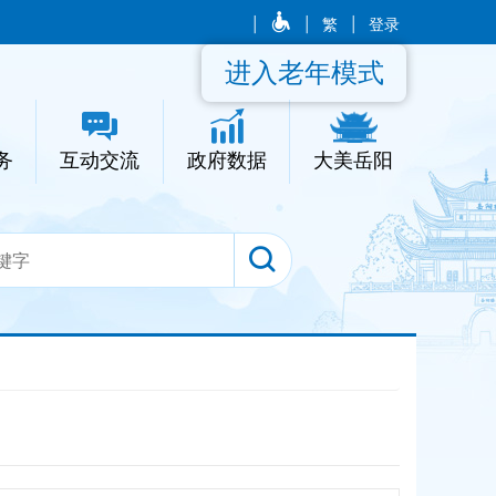
|
|
繁
|
登录
进入老年模式
务
互动交流
政府数据
大美岳阳