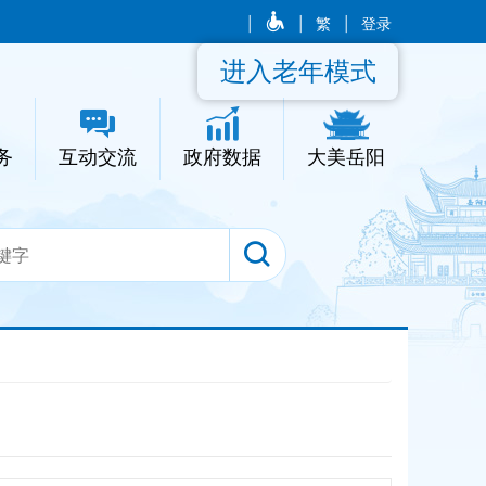
|
|
繁
|
登录
进入老年模式
务
互动交流
政府数据
大美岳阳