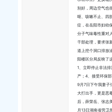
别好，周边空气也
呕、咳嗽不止、四肢
症，在岳阳市妇幼
分子气味毒性重对人
干部处理，要求张
道上挖个洞口排放
阳楼区分局反映了这
1、立即停止非法
产；4、接受环保
9月7日下午我妻
大打出手，更是恶
后，薛荣岳、张志美
月13日湖南省劳卫所