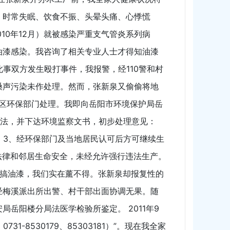
、时常失眠、饮食不振、头晕头痛、心悸慌
10年12月）就被感染严重支气管炎系列病
油漆感染。我咨询了相关专业人士才得知油漆
此事双方发生殴打事件，我报警，经110警和村
嗓声污染未作处理。然而，张新泉又偷偷将地
楼区环保部门处理。我即向岳阳市环境保护局岳
场执法，并下达环境监察文书，初步处理意见：
；3、经环保部门及当地居民认可后方可继续生
法律和邻居生命安全，未经允许强行违法生产。
要搞油漆，我们实在薰不得。张新泉却报复性的
经梅溪派出所出警、村干部出面协调无果。随
岳阳楼分局法医学检验所鉴定。 2011年9
-8530179、85303181）”。现在我全家