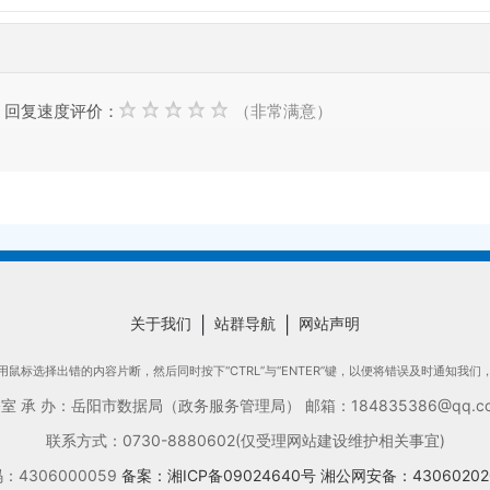
回复速度评价：
（非常满意）
关于我们
|
站群导航
|
网站声明
鼠标选择出错的内容片断，然后同时按下“CTRL”与“ENTER”键，以便将错误及时通知我
承 办：岳阳市数据局（政务服务管理局） 邮箱：184835386@qq.com
联系方式：0730-8880602(仅受理网站建设维护相关事宜)
4306000059
备案：湘ICP备09024640号
湘公网安备：43060202