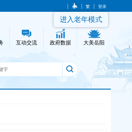
|
|
繁
|
登录
进入老年模式
务
互动交流
政府数据
大美岳阳