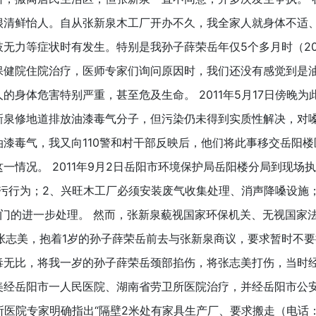
很清鲜怡人。自从张新泉木工厂开办不久，我全家人就身体不适
无力等症状时有发生。特别是我孙子薛荣岳年仅5个多月时（20
保健院住院治疗，医师专家们询问原因时，我们还没有感觉到是
的身体危害特别严重，甚至危及生命。 2011年5月17日傍晚为
新泉修地道排放油漆毒气分子，但污染仍未得到实质性解决，对
油漆毒气，我又向110警和村干部反映后，他们将此事移交岳阳
一情况。 2011年9月2日岳阳市环境保护局岳阳楼分局到现
排污行为；2、兴旺木工厂必须安装废气收集处理、消声降嗓设施
部门的进一步处理。 然而，张新泉藐视国家环保机关、无视国家
子张志美，抱着1岁的孙子薛荣岳前去与张新泉商议，要求暂时不
毒无比，将我一岁的孙子薛荣岳颈部掐伤，将张志美打伤，当时
经岳阳市一人民医院、湖南省劳卫所医院治疗，并经岳阳市公安局
医院专家明确指出“隔壁2米处有家具生产厂、要求搬走（电话：0731