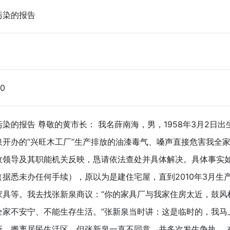
污染的报告
50
染的报告 尊敬的黄市长： 我名薛南海，男，1958年3月2日
泉开办的“兴旺木工厂”生产排放的油漆毒气、嗓声直接危害我全
领导及其职能机关反映，恳请依法查处并具体解决。具体事实如下
（据悉未办任何手续），原以为是建住宅屋，直到2010年3月生
家具等。我去找张新泉商议：“你的家具厂与我家住房太近，鼓风
全家不安宁、不能生存生活。”张新泉当时讲：这是临时的，我马
所，搬离居民生活区，但张新泉一直不同意，并多次发生争执。 