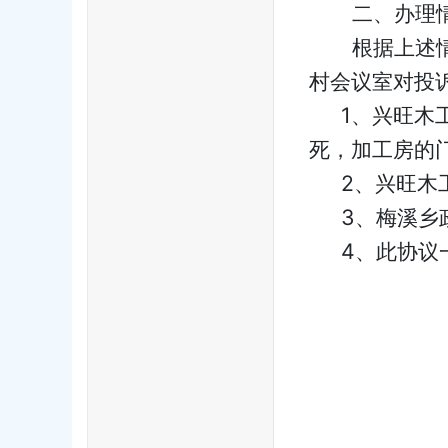
二、办理
根据上述
村会议室对投
1
、兴旺木
死，加工房的
2
、兴旺木
3
、梅溪乡
4
、此协议