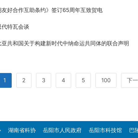
友好合作互助条约》签订65周年互致贺电
恩代特瓦会谈
比亚共和国关于构建新时代中纳命运共同体的联合声明
1
2
3
4
5
100
下一
协
湖南省科协
岳阳市人民政府
岳阳市科技馆
巴