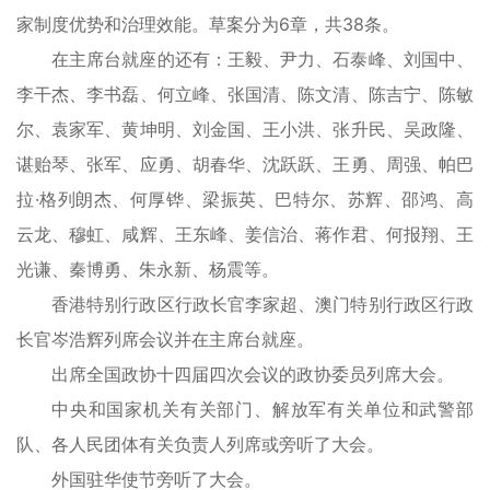
家制度优势和治理效能。草案分为6章，共38条。
在主席台就座的还有：王毅、尹力、石泰峰、刘国中、
李干杰、李书磊、何立峰、张国清、陈文清、陈吉宁、陈敏
尔、袁家军、黄坤明、刘金国、王小洪、张升民、吴政隆、
谌贻琴、张军、应勇、胡春华、沈跃跃、王勇、周强、帕巴
拉·格列朗杰、何厚铧、梁振英、巴特尔、苏辉、邵鸿、高
云龙、穆虹、咸辉、王东峰、姜信治、蒋作君、何报翔、王
光谦、秦博勇、朱永新、杨震等。
香港特别行政区行政长官李家超、澳门特别行政区行政
长官岑浩辉列席会议并在主席台就座。
出席全国政协十四届四次会议的政协委员列席大会。
中央和国家机关有关部门、解放军有关单位和武警部
队、各人民团体有关负责人列席或旁听了大会。
外国驻华使节旁听了大会。