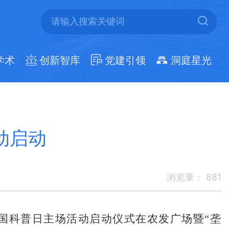
学术
创新智库
党建引领
洞庭星光
动启动
浏览量：
881
全国科普日主场活动启动仪式在农发广场暨“垄