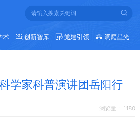
学术
创新智库
党建引领
洞庭星光
老科学家科普演讲团岳阳行
浏览量：
1180