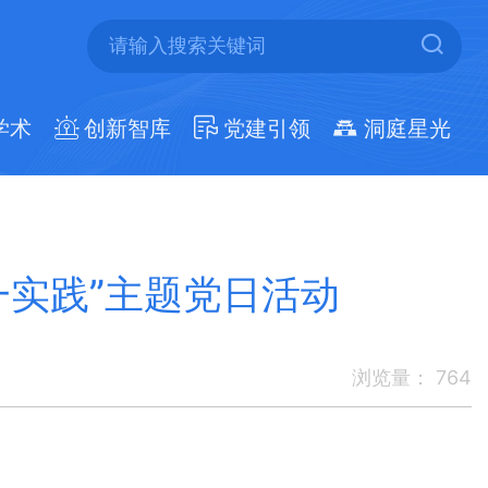
学术
创新智库
党建引领
洞庭星光
一实践”主题党日活动
浏览量：
764