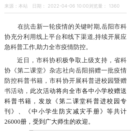
来源：本站
日期： 2022-04-06 10:00
浏览量：
1360
在抗击新一轮疫情的关键时期,岳阳市科
协充分利用线上平台和线下渠道,持续开展应
急科普工作,助力全市疫情防控。
近日，市科协积极争取上级支持，省科
协《第二课堂》杂志社向岳阳捐赠一批疫情
防控科普书籍，市科协开展科普进校园暨赠
书活动，
此次活动将
向全
市
各中小学校赠送
科普书籍，发放《
第二课堂科普进校园专
刊
》、《中小学生
防灾减灾手册
》
等共计
26000册
，
受到广大师生的欢迎
。