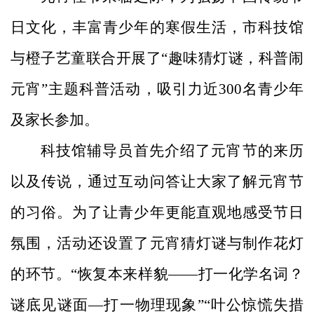
日
文化，丰富青少年的
寒假
生活
，
市科技馆
与橙子艺童联合开展了
“趣味猜灯谜
，
科普闹
元宵
”主题
科普
活动
，
吸引力
近
30
0名青少年
及家长参加。
科技
馆
辅导员
首先介绍了
元宵节的来历
以及传说，
通过
互动问答
让大家
了解元宵节
的习俗。为了让青少年更能直观地感受节日
氛围，活动
还
设置了
元宵猜灯谜与
制作花灯
的环节。
“
恢复本来样貌
——打一化学名词？
谜底见谜面—打一物理现象
”“
叶公惊慌失措