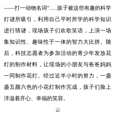
——打一动物名词
”
......孩子被这些有趣的科学
灯谜所吸引，利用自己平时所学的科学知识
进行猜谜，现场孩子们欢歌笑语，上演一场
集知识性、趣味性
于
一体的智力大比拼。随
后，
科技
志愿者为参加活动的青少年发放花
灯的
制作
材料，让现场的小朋友与爸爸妈妈
一同制作花灯。经过
近半小时
的努力，一盏
盏五颜六色的小花灯
制作完成
，
孩子们
脸上
洋溢着开心、幸福的笑容。