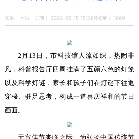
来源：本站
日期： 2022-02-15 15:31
浏览量：
1660
2月13日
，市科技馆人流如织，
热闹非
凡
，科普报告厅四周挂满了五颜六色的灯笼
以及科学灯谜，家长和孩子们在灯谜下
往返
穿梭、驻足思考，构成一道喜庆祥和的节日
画面。
元宵佳节来临之际，
为弘扬中国传统
节