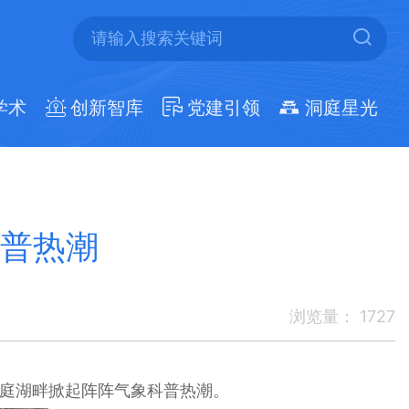
学术
创新智库
党建引领
洞庭星光
科普热潮
浏览量：
1727
庭湖畔掀起阵阵气象科普热潮。