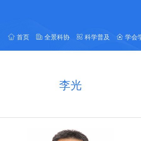
首页
全景科协
科学普及
学会
李光