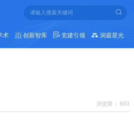
学术
创新智库
党建引领
洞庭星光
浏览量：
683