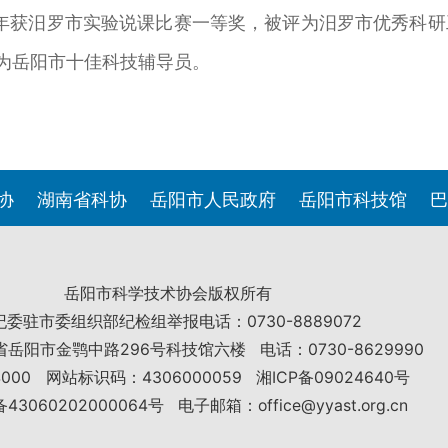
0年获汨罗市实验说课比赛一等奖，被评为汨罗市优秀科
评为岳阳市十佳科技辅导员。
协
湖南省科协
岳阳市人民政府
岳阳市科技馆
巴
岳阳市科学技术协会版权所有
纪委驻市委组织部纪检组举报电话：0730-8889072
省岳阳市金鹗中路296号科技馆六楼
电话：0730-8629990
000
网站标识码：4306000059
湘ICP备09024640号
3060202000064号
电子邮箱：office@yyast.org.cn