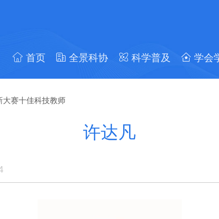
首页
全景科协
科学普及
学会
新大赛十佳科技教师
许达凡
4