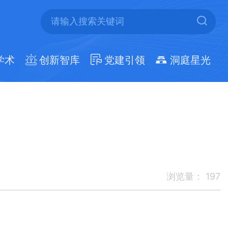
学术
创新智库
党建引领
洞庭星光
浏览量：
197