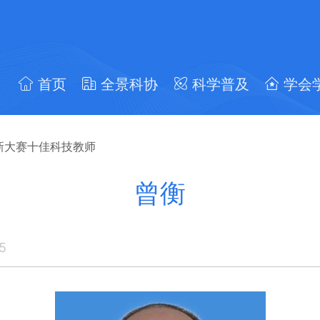
首页
全景科协
科学普及
学会
新大赛十佳科技教师
曾衡
5