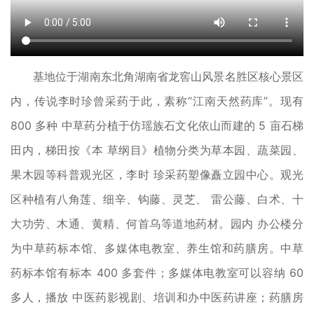
基地位于湖南东北角湖南省龙窖山风景名胜区核心景区
内，传说李时珍曾采药于此，素称“江南天然药库”。现有
800 多种 中草药分植于仿瑶族石文化依山而建的 5 亩石梯
田内，梯田按《本 草纲目》植物分类为草本园、蔬菜园、
果木园等科普观光区，李时 珍采药塑像矗立园中心。观光
区种植有八角莲、细辛、钩藤、灵芝、 雷公藤、白术、十
大功劳、木通、黄精、何首乌等道地药材。园内 办公楼分
为中草药标本馆、多媒体电教室、养生馆和药膳房。中草
药标本馆有标本 400 多套件；多媒体电教室可以容纳 60
多人，播放 中医药影视剧、培训和办中医药讲座；药膳房