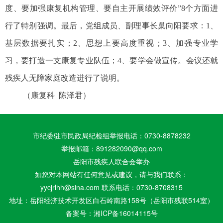
度、要加强康复机构管理、要自主开展绩效评价”8个方面进
行了特别强调。最后，党组成员、副理事长巢向阳要求：1、
基层数据要扎实；2、思想上要高度重视；3、加强专业学
习，要打造一支康复专业队伍；4、要学会做宣传。会议还就
残疾人无障家庭改造进行了说明。
（康复科 陈泽君）
市纪委驻市民政局纪检组举报电话：0730-8878232
举报邮箱：891282090@qq.com
岳阳市残疾人联合会举办
如您对本网站有任何意见或建议，请与我们联系：
yycjrlhh@sina.com 联系电话：0730-8708315
地址：岳阳经济技术开发区白石岭南路158号（岳阳市残联514室）
备案号：湘ICP备16014115号