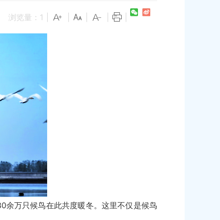
浏览量：
1
|
|
|
|
|
0余万只候鸟在此共度暖冬。这里不仅是候鸟