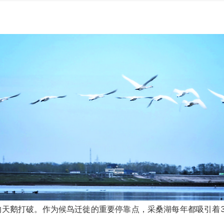
鹅打破。作为候鸟迁徙的重要停靠点，采桑湖每年都吸引着3