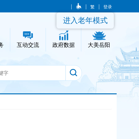
|
|
繁
|
登录
进入老年模式
务
互动交流
政府数据
大美岳阳