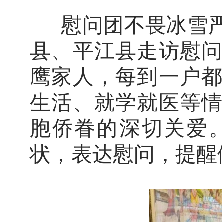
慰问团不畏冰雪严
县、平江县走访慰
鹰家人，每到一户
生活、就学就医等
胞侨眷的深切关爱
状，表达慰问，提醒