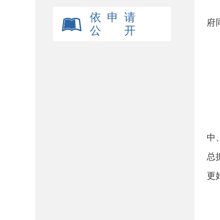
依 申 请
府
公 开
中
总
更