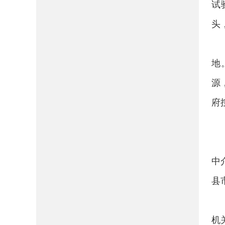
试
头
地
源
府
中
县
机