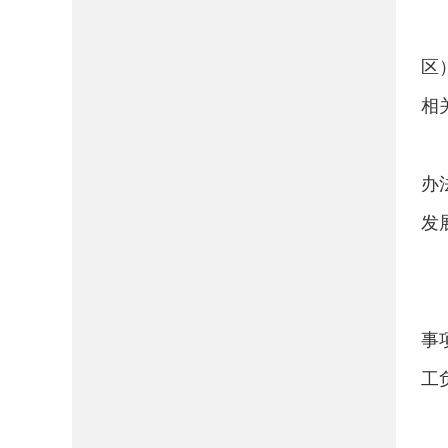
区
相
办
发
事
工