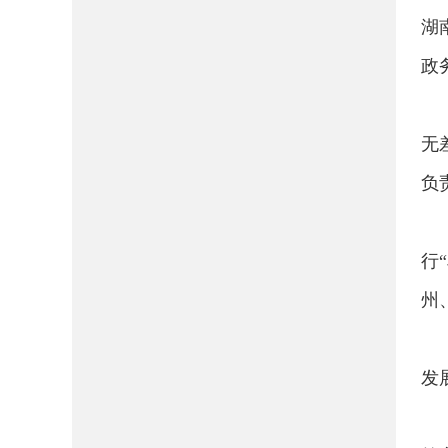
湖
政
无
负
行
州
发