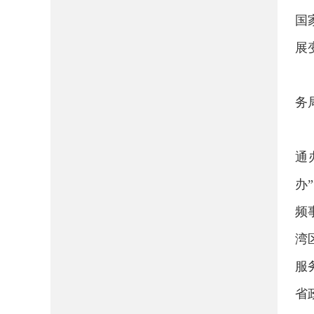
国
展
务
通
办
频
湾
服
省