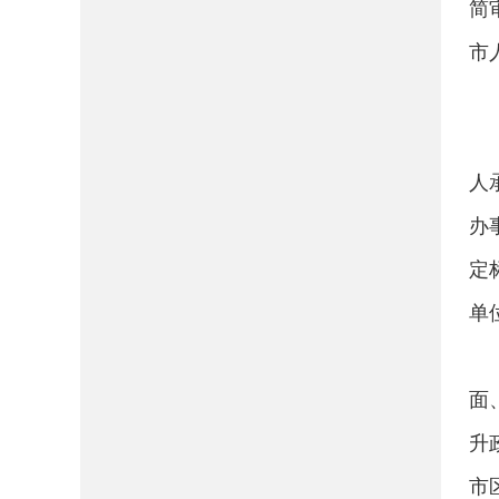
简
市
人
办
定
单
面
升
市