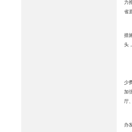
力
省
（
措
头
二
（
少
加
厅
（
办