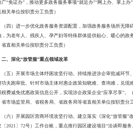
推广“免证办”，推动更多政务服务事项“就近办”“网上办、掌上
直相关单位按职责分工负责）
四）进一步优化政务服务资源配置，加强政务服务场所无障碍
施，为老年人、残疾人、孕产妇等特殊群体提供贴心、暖心的政
，省直相关单位按职责分工负责）
、深化“放管服”重点领域改革
五）开展市场主体纾困攻坚行动。持续推进涉企审批减环节、
费功夫跑审批。针对市场主体对惠企政策知晓难、查询难，兑现
强税费减免优惠政策信息公开，实现涉企政策企业“应享尽享”。
、省市场监管局、省税务局、省政务局等省直相关单位按职责分
六）开展园区营商环境攻坚行动。建立落实《深化“放管服”改
发〔2021〕72号）工作台账，重点推行园区建设项目“洽谈即服