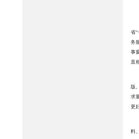
一
（
省
务
事
直
（
版
求
更
（
料