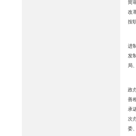
简
改
按
（
进
发
局
（
政
善
承
次
委