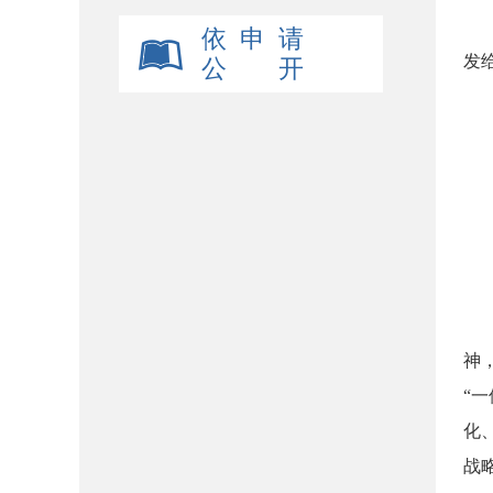
《
依 申 请
发
公 开
（
坚
神
“
化
战