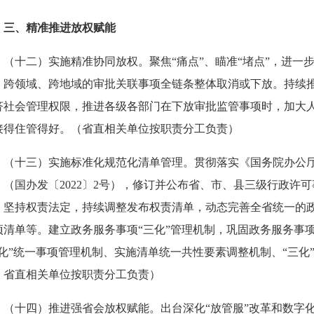
、精准推进放权赋能
十二）实施精准协同放权。聚焦“痛点”、瞄准“堵点”，进一
、跨领域、跨地域的审批关联事项全链条整体取消或下放。持续
济社会管理权限，推进各级各部门在下放审批监管事项时，加大
接得住管得好。（省直相关单位按职责分工负责）
十三）实施标准化规范化清单管理。贯彻落实《国务院办公厅
》（国办发〔2022〕2号），修订并公布省、市、县三级行政许
。坚持权责法定，持续调整发布权责清单，动态完善全省统一的
项清单等。建立政务服务事项“三化”管理机制，巩固政务服务事项
三化”统一事项管理机制、实施清单统一共性要素调整机制、“三化
，省直相关单位按职责分工负责）
十四）推进强省会放权赋能。出台深化“放管服”改革和数字化