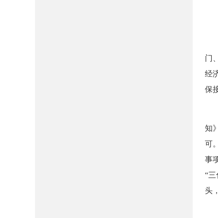
三
（
门
经
保
（
知
可
事
“
头
（