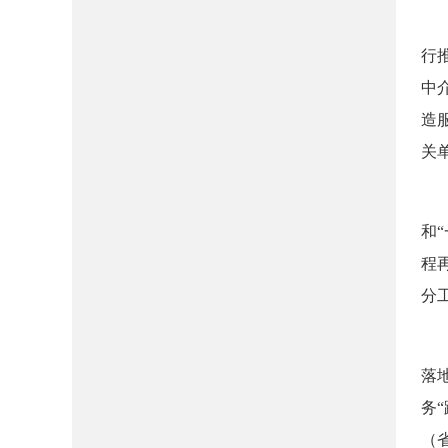
（
行
中
造
关
（
和
程
分
（
落
务
（