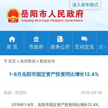
进入老年模式
首 页
市政府
政务公开
互动交流
政
首页
>
政府数据
>
数据发布
1-8月岳阳市固定资产投资同比增长12.4%
来源：投贸科
2019-09-18
2019年1-8月，岳阳市固定资产投资同比增长12.4%。