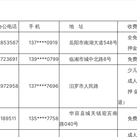
办公电话
手 机
地 址
收
全
8853567
137****0919
岳阳市南湖大道548号
押金
3723691
139****0799
临湘市城中北路8号
免
少
成人
2972958
137****7696
汨罗市人民路
押
退）
华容县城关镇迎宾南
189511
135****7758
免
路040号
成人