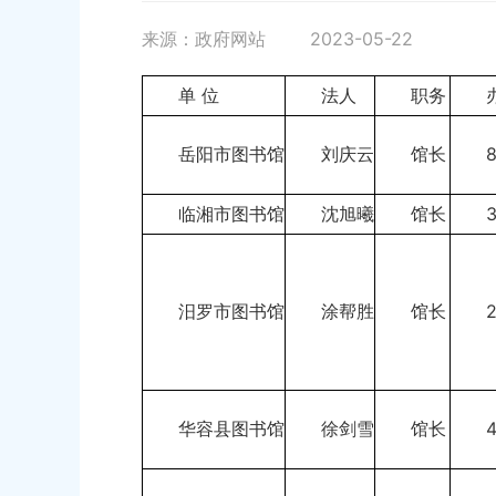
来源：政府网站
2023-05-22
单 位
法人
职务
岳阳市图书馆
刘庆云
馆长
临湘市图书馆
沈旭曦
馆长
汨罗市图书馆
涂帮胜
馆长
华容县图书馆
徐剑雪
馆长
4