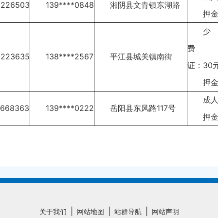
2226503
139****0848
湘阴县文青镇东湖路
押金
费
6223635
138****2567
平江县城关镇南街
证：30
押金
成人
7668363
139****0222
岳阳县东风路117号
押金
|
|
|
关于我们
网站地图
站群导航
网站声明