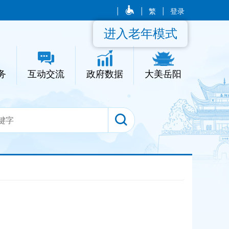
|
|
繁
|
登录
进入老年模式
务
互动交流
政府数据
大美岳阳