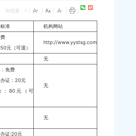
浏览量：
1
|
|
|
|
|
费标准
机构网站
免费
http://www.yystsg.com
50元（可退）
费
无
儿：免费
办证：20元
无
金：80元（可
费
无
办证:20元