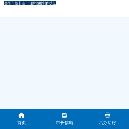
岳阳市级非遗：汨罗酒粬制作技艺
首页
市长信箱
岳办岳好