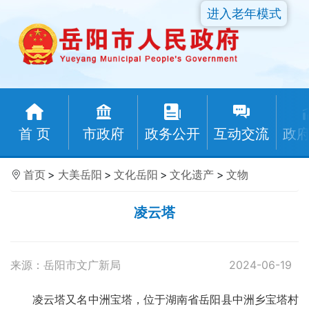
进入老年模式
首 页
市政府
政务公开
互动交流
政
首页
>
大美岳阳
>
文化岳阳
>
文化遗产
>
文物
凌云塔
来源：岳阳市文广新局
2024-06-19
凌云塔又名中洲宝塔，位于湖南省岳阳县中洲乡宝塔村