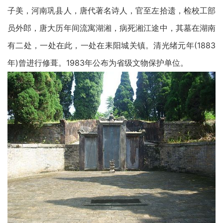
子美，河南巩县人，唐代著名诗人，官至左拾遗，检校工部
员外郎，唐大历年间流寓湖湘，病死湘江途中，其墓在湖南
有二处，一处在此，一处在耒阳城关镇。清光绪元年(1883
年)曾进行修葺。1983年公布为省级文物保护单位。