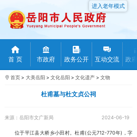
进入老年模式
首 页
市政府
政务公开
互动交流
政
首页
>
大美岳阳
>
文化岳阳
>
文化遗产
>
文物
杜甫墓与杜文贞公祠
来源：岳阳市文广新局
2024-06-19
位于平江县大桥乡小田村。杜甫(公元712-770年)，字