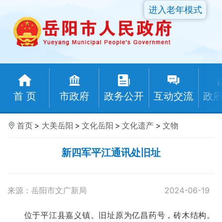
进入老年模式
首 页
市政府
政务公开
互动交流
政
首页
>
大美岳阳
>
文化岳阳
>
文化遗产
>
文物
新四军平江通讯处旧址
来源：岳阳市文广新局
2024-06-19
位于平江县嘉义镇。旧址原为亿昌药号，砖木结构。