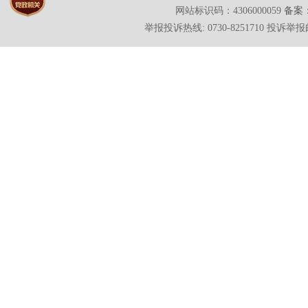
网站标识码：4306000059
备案：
举报投诉热线: 0730-8251710 投诉举报邮箱