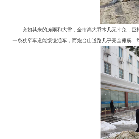
突如其来的冻雨和大雪，全市高大乔木几无幸免，巨樟
一条狭窄车道能缓慢通车，而炮台山道路几乎完全瘫痪，