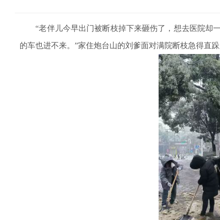
“老伴儿今早出门被断枝掉下来砸伤了，想去医院却一
的车也进不来。”家住炮台山的刘爹面对满院断枝急得直跺