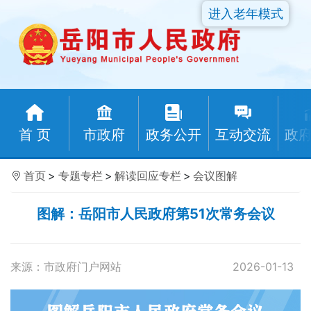
进入老年模式
首 页
市政府
政务公开
互动交流
政
首页
>
专题专栏
>
解读回应专栏
>
会议图解
图解：岳阳市人民政府第51次常务会议
来源：市政府门户网站
2026-01-13