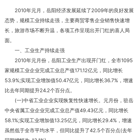
2010年元月，岳阳经济发展延续了2009年的良好发展
态势，规模工业持续走强，主要商贸零售企业销售快速增
长，旅游市场不断升温，各项工作呈现出开门红的喜人局
面。
一、工业生产持续走强
2010年元月份，岳阳工业生产出现开门红，全市1095
家规模工业企业完成工业总产值171.12亿元，同比增长
53.9%;实现工业增加值50.47亿元，同比增长36.7%，增速
比去年同期提升24.2个百分点。
(一)中省工业企业实现恢复性快速增长。元月份，驻岳
中央省属工业企业完成工业总产值49.43亿元，同比增长
58.1%;实现工业增加值13.25亿元，同比增长29.4%，增速
虽然低于全市平均水平，但同比提升了42.5个百分点(去年