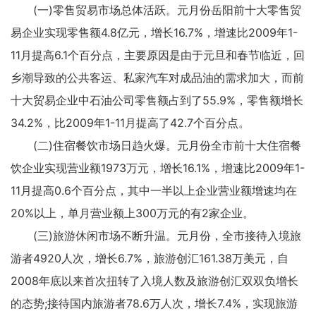
(一)零售贸易市场总体活跃。元月份岳阳前十大零售贸
易企业实现零售额4.8亿元，增长16.7%，增速比2009年1-
11月提高6.1个百分点，主要原因是由于元旦和春节临近，回
乡潮导致的公共客运、私家汽车对成品油的需求加大，而前
十大贸易企业中石油公司零售额占到了55.9%，零售额增长
34.2%，比2009年1-11月提高了42.7个百分点。
(二)住宿餐饮市场日趋火爆。元月份全市前十大住宿餐
饮企业实现营业额1973万元，增长16.1%，增速比2009年1-
11月提高0.6个百分点，其中一半以上企业营业额增速均在
20%以上，单月营业额上300万元的有2家企业。
(三)旅游休闲市场不断升温。元月份，全市接待入境旅
游者4920人次，增长6.7%，旅游创汇161.38万美元，自
2008年底以来首次扭转了入境人数及旅游创汇双双负增长
的态势;接待国内旅游者78.6万人次，增长7.4%，实现旅游