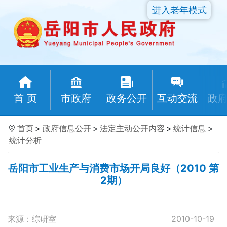
进入老年模式
首 页
市政府
政务公开
互动交流
政
首页
>
政府信息公开
>
法定主动公开内容
>
统计信息
>
统计分析
岳阳市工业生产与消费市场开局良好（2010 第
2期）
来源：综研室
2010-10-19