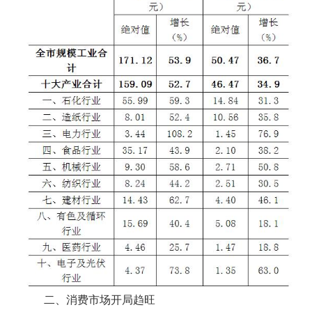
二、消费市场开局趋旺