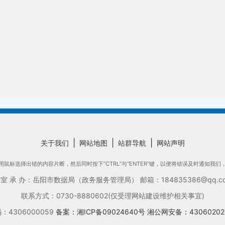
|
|
|
关于我们
网站地图
站群导航
网站声明
鼠标选择出错的内容片断，然后同时按下“CTRL”与“ENTER”键，以便将错误及时通知我
承 办：岳阳市数据局（政务服务管理局） 邮箱：184835386@qq.com
联系方式：0730-8880602(仅受理网站建设维护相关事宜)
4306000059
备案：湘ICP备09024640号
湘公网安备：43060202