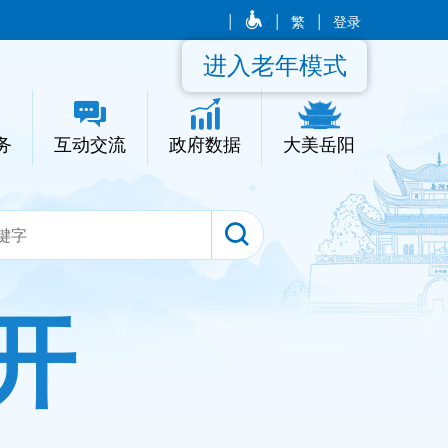
|
|
繁
|
登录
进入老年模式
务
互动交流
政府数据
大美岳阳
开