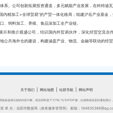
体系。公司创新拓展投资通道，多元赋能产业发展，在科特迪瓦
+国内精加工+全球贸易”的产贸一体化格局；组建沪岳产业基金，
口、饲料加工、养殖、食品深加工全产业链。
示和推介观盛公司，结识国内外贸易伙伴，深化经贸交流合作
地公共海外仓的建设，构建涵盖产业、物流、金融等联动的经贸
|
|
|
关于我们
网站地图
站群导航
网站声明
鼠标选择出错的内容片断，然后同时按下“CTRL”与“ENTER”键，以便将错误及时通知我
承 办：岳阳市数据局（政务服务管理局） 邮箱：184835386@qq.com