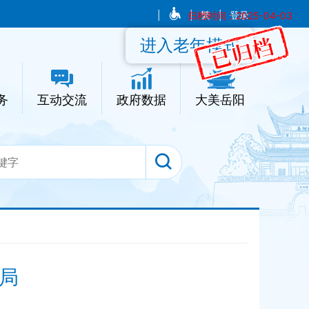
|
|
归档时间：2025-04-03
繁
|
登录
进入老年模式
务
互动交流
政府数据
大美岳阳
局