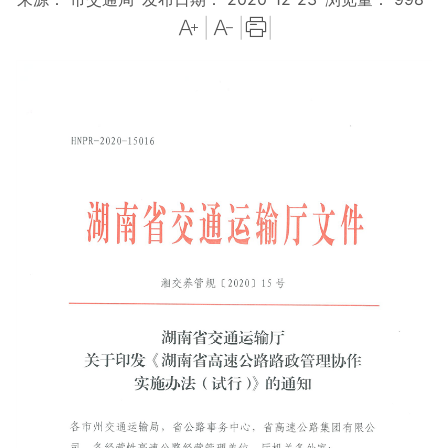
|
|
|