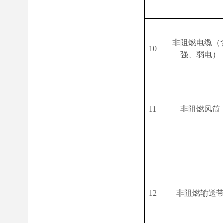
非阻燃电缆（
10
强、弱电）
11
非阻燃风筒
12
非阻燃输送