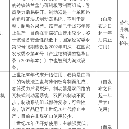
的铸铁法兰盘与薄钢板弯制而组成，卷
筒受力后易裂开。制动器是一个单回路
的角移瓦块式制动器系统，不利于调
（自发
替代
整，制动效果差。该产品已于
1976
年停
布之日
升机
机
止生产，目前在非煤矿山使用较少，鉴
起一年
高，
于该设备安全性能低下，国家经贸委令
后禁止
护装
第
32
号限期该设备
2002
年淘汰，在国家
使用）
发改委令第
40
号《产业结构调整指导目
录（
2005
年本）》中也被列为淘汰设
备。
上世纪
60
年代末开始使用，卷筒是由两
半的铸铁法兰盘与薄钢板弯制而组成，
（自发
卷筒受力后易裂开。制动器是双回路的
布之日
升机
瓦块式制动器系统，双回路制动不同
起一年
步，制动系统组成部件复杂，可靠性
后禁止
差。该产品已于上世纪
70
年代停止生
使用）
产，目前在非煤矿山使用较少。
上世纪
70
年代开始使用，主轴强度低；
（自发