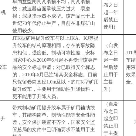
单面盘型闸闸瓦磨损不均，闸瓦磨损
布之日
快；减速器齿面承载压力过大，易磨
升机
起一年
损；深度指示器不成型。该产品已于上
后禁止
世纪
70
年代停止生产，目前在非煤矿山
使用）
使用较少。
JTK
型矿用提升绞车与以上
JKA
、
KJ
等提
升绞车的结构原理相同，存在的事故隐
（自发
患相似，强度低、制动可靠性差，安标
布之日
JTP
国家中心从
2010
年
6
月起不再受理该类产
起一年
车结
绞车
品的安全标志申请；对已取得安全标志
半后禁
用液
的，
2010
年
6
月已注销其安全标志。目前
止用于
效果
只保留卷筒直径
1.0m
及以下的
JTK
型矿用
主提
全。
提升绞车，主要用于辅助性升降物料，
升）
更不能用于升降人员。
（自发
带式制动
矿用提升绞车属于矿用辅助绞
布之日
车，其结构简单、制动性能等安全性能
提升
起立即
差，安全保护装置不齐全，国家安全监
禁止用
管总局的文件中已明确要求不能用于主
于主提