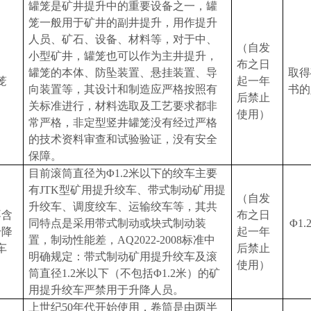
罐笼是矿井提升中的重要设备之一，罐
笼一般用于矿井的副井提升，用作提升
人员、矿石、设备、材料等，对于中、
（自发
小型矿井，罐笼也可以作为主井提升，
布之日
罐笼的本体、防坠装置、悬挂装置、导
取得
笼
起一年
向装置等，其设计和制造应严格按照有
书的
后禁止
关标准进行，材料选取及工艺要求都非
使用）
常严格，非定型竖井罐笼没有经过严格
的技术资料审查和试验验证，没有安全
保障。
目前滚筒直径为Φ
1.2
米
以下的绞车主要
有
JTK
型矿用提升绞车、带式制动矿用提
（自发
升绞车、调度绞车、运输绞车等，其共
不含
布之日
同特点是采用带式制动或块式制动装
Φ
1.
升降
起一年
置，制动性能差，
AQ2022-2008
标准中
车
后禁止
明确规定：带式制动矿用提升绞车及滚
使用）
筒直径
1.2
米
以下（不包括Φ
1.2
米
）的矿
用提升绞车严禁用于升降人员。
上世纪
50
年代开始使用，卷筒是由两半