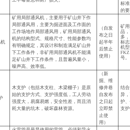
标准
的要
矿用局部通风机，主要用于矿山井下作
局部通风用，主要为掘进面及工作面的
矿用
（自发
工作场地作局部通风用，矿用局部通风
品，
布之日
多，
机的结构型式、规格尺寸、性能参数均
风机
起半年
标志
有明确规定，其设计和制造满足矿山井
机型
后禁止
下工作条件，
非矿用局部通风机不能满
FKZ
使用）
号。
足
矿山井下工作条件，且普遍风量小，
噪声高、效率低。
（新
掘、维
木支护（包括木支柱、木梁棚子）是原
修井巷
结合
始的支护方式、支护强度低，工人劳动
自发布
异，
护
强度大，易腐易燃，安全性差，而且消
之日起
护、
耗大量的坑木，破坏森林资源。
立即禁
支护
止使
用）
火雷管是最早使用的雷管，必须和导火