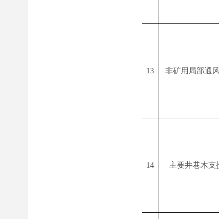
13
非矿用局部通
14
主要井巷木支