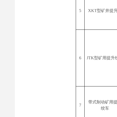
5
XKT
型矿井提
6
JTK
型矿用提升
带式制动矿用
7
绞车