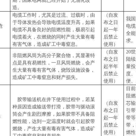
期，国家电网就已经开始了无油化改
造。
电缆工作时，尤其是过流、过载时，由
（自发
我国
于导体发热会导致电缆温度升高，如果
布之日
含
电缆
电缆不具备良好的阻燃性能，极易引起
起一年
全能
电缆着火，在燃烧的同时产生大量有毒
后禁止
求。
有害气体，造成矿工中毒窒息。
使用）
（自发
20
世
非阻燃风筒为高分子聚合物，其显著特
布之日
陆续
点是具有易燃性，一旦风筒燃烧，会产
起半年
量投
生大量有毒有害气体，烧毁设施设备，
后禁止
度、
造成矿工中毒窒息和财产损失。
使用）
便、
目前
阻燃
胶带输送机在井下使用过程中，若某
（自发
芯输
种原因造成输送带打滑，胶带与驱动滚
布之日
引带
筒会产生剧烈摩擦，如果胶带不具备阻
带
起一年
带等
燃性能，达到一定温度时就会引起胶带
后禁止
带
，
燃烧，产生大量有毒有害气体，造成矿
使用）
燃性
工中毒窒息和财产损失。