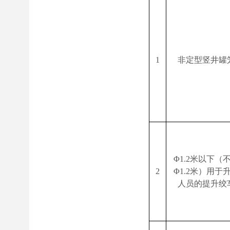
1
非定型竖井罐
Φ
1.2
米
以下（
2
Φ
1.2
米
）用于
人员的提升绞