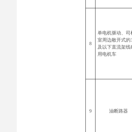
单电机驱动、司
室周边敞开式的
8
及以下直流架线
用电机车
9
油断路器