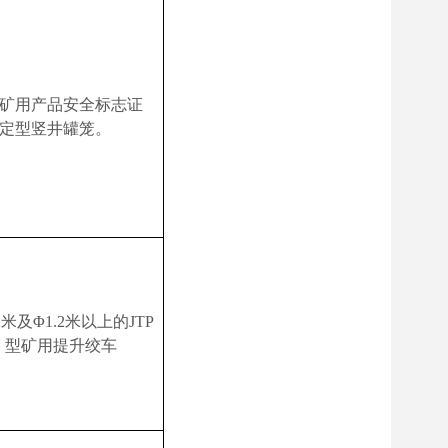
矿用产品安全标志证
定型竖井罐笼。
2
米
及Φ
1.2
米
以上的
JTP
型矿用提升绞车