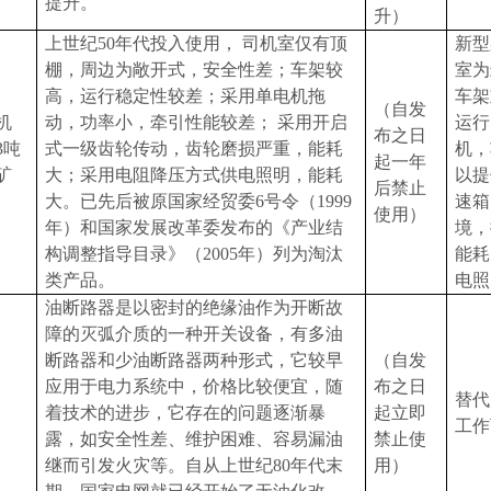
提升。
升）
上世纪
50
年代投入使用，
司机室仅有顶
新型
棚，周边为敞开式，安全性差；车架较
室为
高，运行稳定性较差；采用单电机拖
车架
（自发
机
动，功率小，牵引性能较差；
采用开启
运行
布之日
3
吨
式一级齿轮传动，齿轮磨损严重，能耗
机，
起一年
矿
大；采用电阻降压方式供电照明，能耗
以提
后禁止
大。已先后被原国家经贸委
6
号令（
1999
速箱
使用）
年）和国家发展改革委发布的《产业结
境，
构调整指导目录》（
2005
年）列为淘汰
能耗
类产品。
电照
油断路器是以密封的绝缘油作为开断故
障的灭弧介质的一种开关设备，有多油
断路器和少油断路器两种形式，它较早
（自发
应用于电力系统中，价格比较便宜，随
布之日
替代
着技术的进步，它存在的问题逐渐暴
起立即
工作
露，如安全性差、维护困难、容易漏油
禁止使
继而引发火灾等。自从上世纪
80
年代末
用）