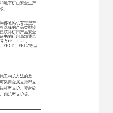
和地下矿山安全生产
求。
局部通风机有定型产
可选择的产品类型较
已获得矿用产品安全
证书的矿用局部通风
号有
FK
、
FKD
、
、
FKCD
、
FKCZ
等型
施工构筑方法的差
可采用金属支架型支
锚杆型支护、喷射砼
、砌筑型支护等。