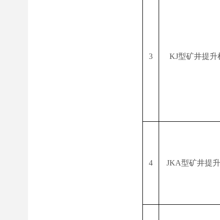
3
KJ
型矿井提升
4
JKA
型矿井提