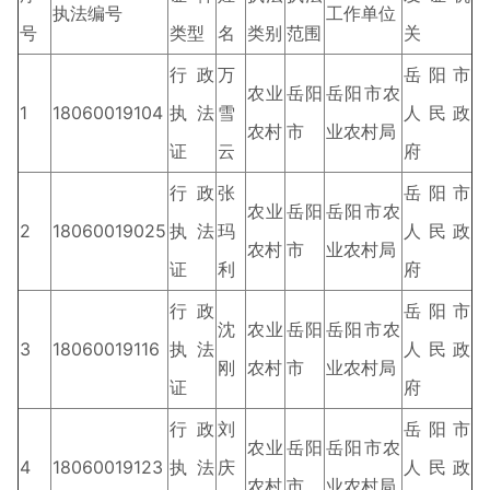
执法编号
工作单位
号
类型
名
类别
范围
关
行政
万
岳阳市
农业
岳阳
岳阳市农
1
18060019104
执法
雪
人民政
农村
市
业农村局
证
云
府
行政
张
岳阳市
农业
岳阳
岳阳市农
2
18060019025
执法
玛
人民政
农村
市
业农村局
证
利
府
行政
岳阳市
沈
农业
岳阳
岳阳市农
3
18060019116
执法
人民政
刚
农村
市
业农村局
证
府
行政
刘
岳阳市
农业
岳阳
岳阳市农
4
18060019123
执法
庆
人民政
农村
市
业农村局