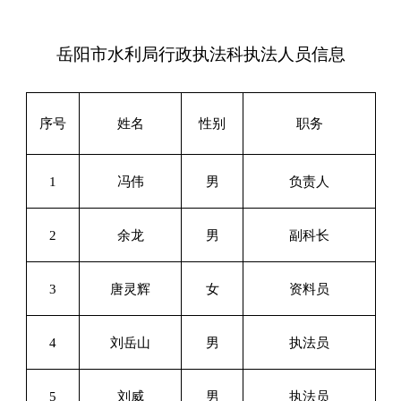
岳阳市水利局行政执法科执法人员信息
序号
姓名
性别
职务
1
冯伟
男
负责人
2
余龙
男
副科长
3
唐灵辉
女
资料员
4
刘岳山
男
执法员
5
刘威
男
执法员