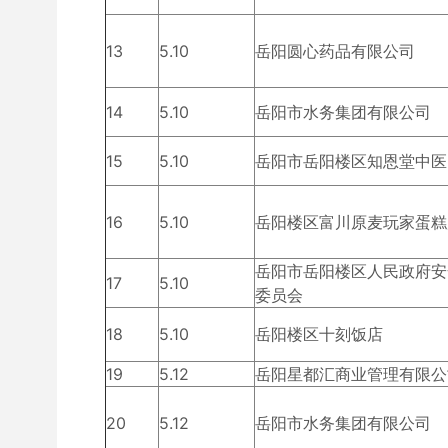
13
5.10
岳阳圆心药品有限公司
14
5.10
岳阳市水务集团有限公司
15
5.10
岳阳市岳阳楼区知恩堂中医
16
5.10
岳阳楼区富川原麦玩家蛋糕
岳阳市岳阳楼区人民政府安
17
5.10
委员会
18
5.10
岳阳楼区十刻饭店
19
5.12
岳阳星都汇商业管理有限公
20
5.12
岳阳市水务集团有限公司