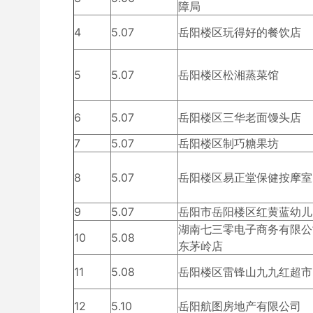
障局
4
5.07
岳阳楼区玩得好的餐饮店
5
5.07
岳阳楼区松湘蒸菜馆
6
5.07
岳阳楼区三华老面馒头店
7
5.07
岳阳楼区制巧糖果坊
8
5.07
岳阳楼区易正堂保健按摩室
9
5.07
岳阳市岳阳楼区红黄蓝幼儿
湖南七三零电子商务有限公
10
5.08
东茅岭店
11
5.08
岳阳楼区雷锋山九九红超市
12
5.10
岳阳航图房地产有限公司