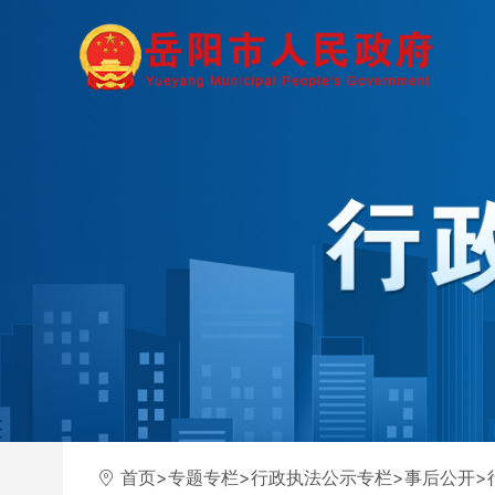
首页
>
专题专栏
>
行政执法公示专栏
>
事后公开
>