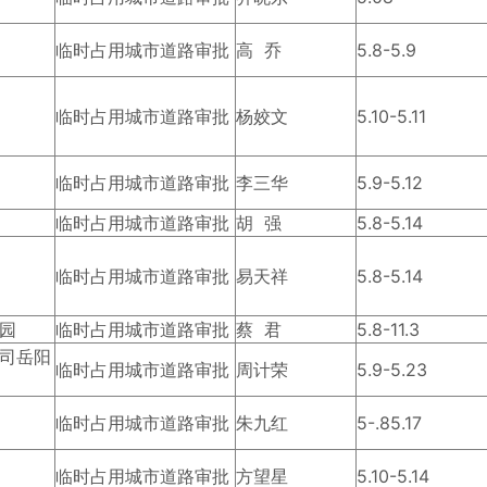
临时占用城市道路审批
高 乔
5.8-5.9
临时占用城市道路审批
杨姣文
5.10-5.11
临时占用城市道路审批
李三华
5.9-5.12
临时占用城市道路审批
胡 强
5.8-5.14
临时占用城市道路审批
易天祥
5.8-5.14
园
临时占用城市道路审批
蔡 君
5.8-11.3
司岳阳
临时占用城市道路审批
周计荣
5.9-5.23
临时占用城市道路审批
朱九红
5-.85.17
临时占用城市道路审批
方望星
5.10-5.14