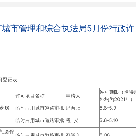
市城市管理和综合执法局5月份行政许
可登记表
许可期限（除特
许可项目名称
申请人
外均为2021年）
药房
临时占用城市道路审批
潘向阳
5.8-5.9
临时占用城市道路审批
程 义
5.6-5.10
社会保
临时占用城市道路审批
乔晓东
5.08