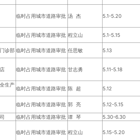
临时占用城市道路审批
汤 杰
5.1-5.20
临时占用城市道路审批
程立山
5.1-5.15
门诊部
临时占用城市道路审批
任思敏
5.13
店
临时占用城市道路审批
甘志勇
5.11-5.18
全生产
临时占用城市道路审批
陈 超
5.12
临时占用城市道路审批
郭 亮
5.12-5.15
司
临时占用城市道路审批
谭 琴
5.30-6.30
临时占用城市道路审批
程立山
5.15-5.20