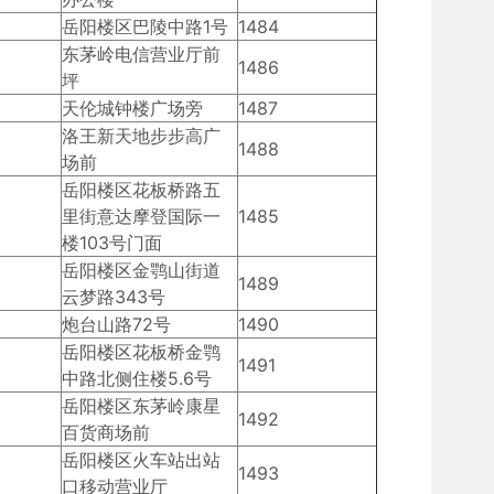
岳阳楼区巴陵中路1号
1484
东茅岭电信营业厅前
1486
坪
天伦城钟楼广场旁
1487
洛王新天地步步高广
1488
场前
岳阳楼区花板桥路五
里街意达摩登国际一
1485
楼103号门面
岳阳楼区金鹗山街道
1489
云梦路343号
炮台山路72号
1490
岳阳楼区花板桥金鹗
1491
中路北侧住楼5.6号
岳阳楼区东茅岭康星
1492
百货商场前
岳阳楼区火车站出站
1493
口移动营业厅