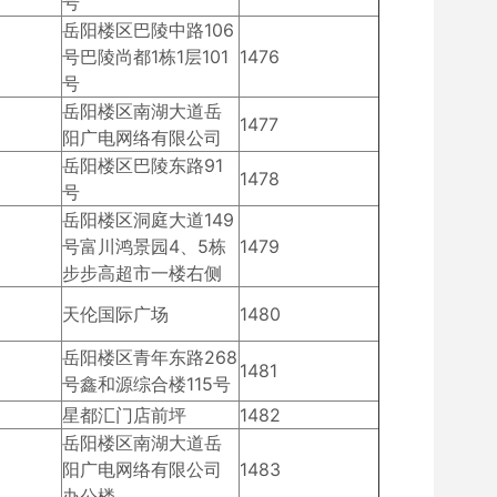
号
岳阳楼区巴陵中路106
号巴陵尚都1栋1层101
1476
号
岳阳楼区南湖大道岳
1477
阳广电网络有限公司
岳阳楼区巴陵东路91
1478
号
岳阳楼区洞庭大道149
号富川鸿景园4、5栋
1479
步步高超市一楼右侧
天伦国际广场
1480
岳阳楼区青年东路268
1481
号鑫和源综合楼115号
星都汇门店前坪
1482
岳阳楼区南湖大道岳
阳广电网络有限公司
1483
办公楼