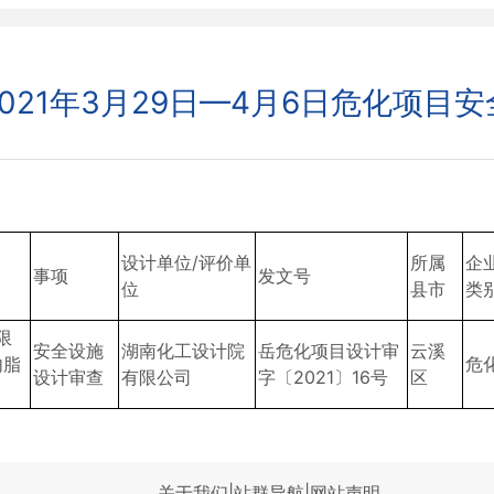
021年3月29日—4月6日危化项目
设计单位/评价单
所属
企
事项
发文号
位
县市
类
限
安全设施
湖南化工设计院
岳危化项目设计审
云溪
内脂
危
设计审查
有限公司
字〔2021〕16号
区
关于我们
|
站群导航
|
网站声明