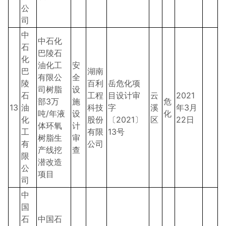
公
司
中
中石化
石
巴陵石
化
油化工
安
巴
湖南
有限公
全
陵
百利
岳危化项
司树脂
设
石
工程
目设计审
云
2021
部3万
施
危
13
油
科技
字
溪
年3月
吨/年液
设
化
化
股份
〔2021〕
区
22日
体环氧
计
工
有限
13号
树脂生
审
有
公司
产线挖
查
限
潜改造
公
项目
司
中
国
石
中国石