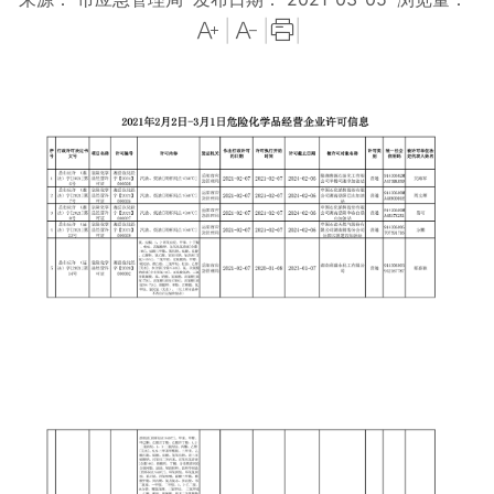
|
|
|