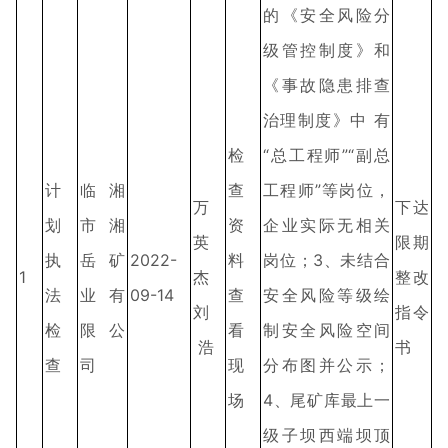
的《安全风险分
级管控制度》和
《事故隐患排查
治理制度》中 有
检
“总工程师”“副总
计
临湘
查
工程师”等岗位，
万
下达
划
市湘
资
企业实际无相关
英
限期
执
岳矿
2022-
料
岗位；3、未结合
1
杰
整改
法
业有
09-14
查
安全风险等级绘
刘
指令
检
限公
看
制安全风险空间
浩
书
查
司
现
分布图并公示；
场
4、尾矿库最上一
级子坝西端坝顶