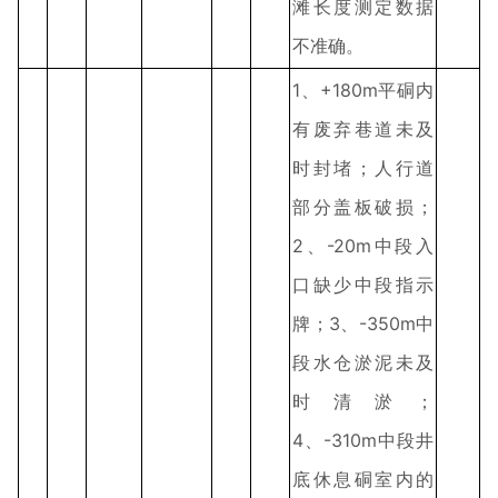
滩长度测定数据
不准确。
1、+180m平硐内
有废弃巷道未及
时封堵；人行道
部分盖板破损；
2、-20m中段入
口缺少中段指示
牌；3、-350m中
段水仓淤泥未及
时清淤；
4、-310m中段井
底休息硐室内的