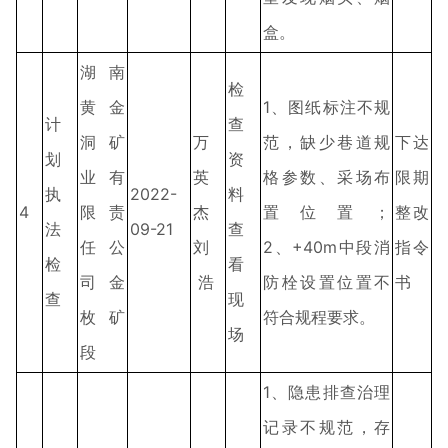
盒。
湖南
检
黄金
1、图纸标注不规
计
查
洞矿
万
范，缺少巷道规
下达
划
资
业有
英
格参数、采场布
限期
执
2022-
料
4
限责
杰
置位置；
整改
法
09-21
查
任公
刘
2、+40m中段消
指令
检
看
司金
浩
防栓设置位置不
书
查
现
枚矿
符合规程要求。
场
段
1、隐患排查治理
记录不规范，存