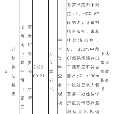
避灾线路图不规
范；5、-310m中
段的废弃巷道封
湖南
堵不密实，未悬
黄金
检
挂封堵信息；
洞矿
计
查
6、-350m中段
业有
万
下达
划
资
67线采场溜井口
限责
英
限期
执
2022-
料
车挡高度不符合
3
任公
杰
整改
法
09-21
查
要求；7、+180m
司
刘
指令
检
看
中段架空乘人装
（华
浩
书
查
现
置落底处越位保
家湾
场
护监测传感器监
工
测位置出现偏