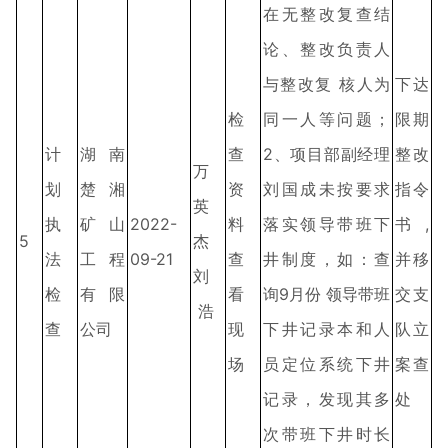
在无整改复查结
论、整改负责人
与整改复 核人为
下达
检
同一人等问题；
限期
计
湖南
查
2、项目部副经理
整改
万
划
楚湘
资
刘国成未按要求
指令
英
执
矿山
2022-
料
落实领导带班下
书,
5
杰
法
工程
09-21
查
井制度，如：查
并移
刘
检
有限
看
询9月份 领导带班
交支
浩
查
公司
现
下井记录本和人
队立
场
员定位系统下井
案查
记录，发现其多
处
次带班下井时长