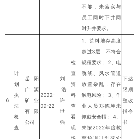
不够，未落实与
员工同时下井同
时升井要求。
1、荒料堆存高度
超过3层，不符合
检
规程要求； 2、电
计
查
缆线、风水管道
岳阳
刘
下达
划
资
放置杂乱，存在
广源
浩
限期
执
2022-
料
触电风险； 3、作
6
矿业
许
整改
法
09-22
查
业人员郑德坤未
有限
世
指令
检
看
佩戴安全帽； 4、
公司
强
书
查
现
未按2022年度教
场
育培训计划落实