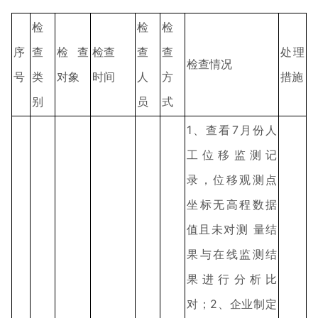
检
检
检
序
查
检查
检查
查
查
处理
检查情况
号
类
对象
时间
人
方
措施
别
员
式
1、查看7月份人
工位移监测记
录，位移观测点
坐标无高程数据
值且未对测 量结
果与在线监测结
果进行分析比
对；2、企业制定