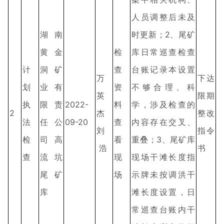
人员调整后未及
湖南
时更新；2、尾矿
黄金
检
库日常巡查检查
计
洞矿
查
台账记录本设置
万
下达
划
业有
资
不够合理、科
英
限期
执
限责
2022-
料
学，涉及检查的
2
杰
整改
法
任公
09-20
查
内容存在交叉、
刘
指令
检
司高
看
重叠；3、尾矿库
浩
书
查
流坑
现
现场干滩长度指
尾矿
场
示牌未按调洪干
库
滩长度设置，日
常巡查台账内干