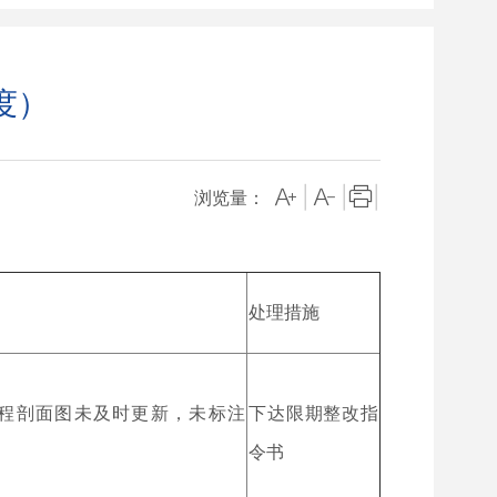
度）
|
|
|
浏览量：
处理措施
工程剖面图未及时更新，未标注
下达限期整改指
令书