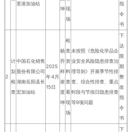
里港加油站
指
坤
现
令
场
书
下
检
达
杨
查
未按照《危险化学品企
限
计
中国石化销售
乔
资
业安全风险隐患排查治
2025
期
划
股份有限公司
梓
料
理导则》开展季节性排
2
年4月
整
检
湖南岳阳县长
谢
查
查、综合性排查、重点
15日
改
查
宏加油站
度
看
时段与节假日隐患排查
指
坤
现
等9项问题
令
场
书
下