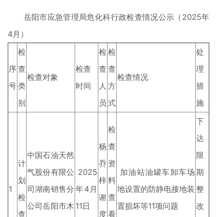
岳阳市应急管理局危化科行政检查情况公示（2025年
4月）
检
检
检
处
序
查
检查
查
查
理
检查对象
检查情况
号
类
时间
人
方
措
别
员
式
施
下
检
达
杨
查
中国石油天然
限
计
乔
资
气股份有限公
2025
加油站油罐车卸车场
期
划
梓
料
1
司湖南销售分
年4月
地设置的防静电接地装
整
检
谢
查
公司岳阳市木
11日
置损坏等11项问题
改
查
度
看