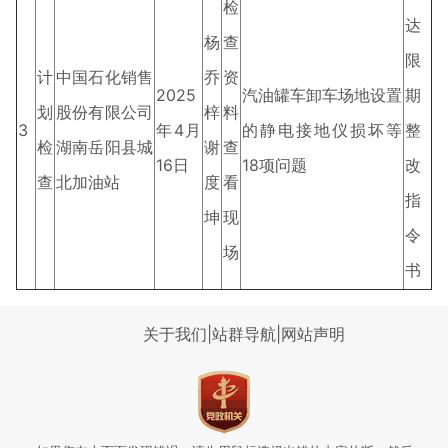
检
达
杨
查
限
计
中国石化销售
乔
资
2025
汽油罐车卸车场地设置
期
划
股份有限公司
梓
料
3
年4月
的静电接地仪损坏等
整
检
湖南岳阳县城
谢
查
16日
18项问题
改
查
北加油站
度
看
指
坤
现
令
场
书
关于我们
|
站群导航
|
网站声明