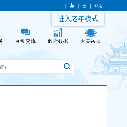
|
|
繁
|
登录
进入老年模式
务
互动交流
政府数据
大美岳阳