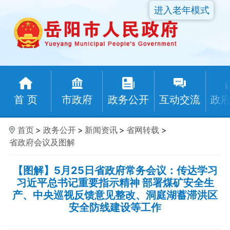
进入老年模式
首 页
市政府
政务公开
互动交流
政
首页
>
政务公开
>
新闻资讯
>
省网转载
>
省政府会议及图解
【图解】5月25日省政府常务会议：传达学习
习近平总书记重要指示精神 部署煤矿安全生
产、中央巡视反馈意见整改、洞庭湖蓄滞洪区
安全防线建设等工作