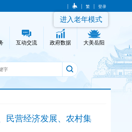
|
|
繁
|
登录
进入老年模式
务
互动交流
政府数据
大美岳阳
设、民营经济发展、农村集