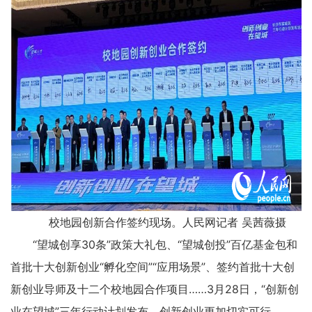
校地园创新合作签约现场。人民网记者 吴茜薇摄
“望城创享30条”政策大礼包、“望城创投”百亿基金包和
首批十大创新创业“孵化空间”“应用场景”、签约首批十大创
新创业导师及十二个校地园合作项目……3月28日，“创新创
业在望城”三年行动计划发布，创新创业更加切实可行。