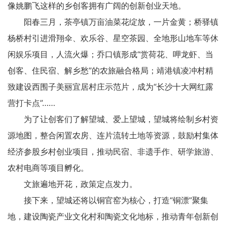
像姚鹏飞这样的乡创客拥有广阔的创新创业天地。
阳春三月，茶亭镇万亩油菜花绽放，一片金黄；桥驿镇
杨桥村引进滑翔伞、欢乐谷、星空茶园、全地形山地车等休
闲娱乐项目，人流火爆；乔口镇形成“赏荷花、呷龙虾、当
创客、住民宿、解乡愁”的农旅融合格局；靖港镇凌冲村精
致建设西围子美丽宜居村庄示范片，成为“长沙十大网红露
营打卡点”……
为了让创客们了解望城、爱上望城，望城将绘制乡村资
源地图，整合闲置农房、连片流转土地等资源，鼓励村集体
经济参股乡村创业项目，推动民宿、非遗手作、研学旅游、
农村电商等项目孵化。
文旅遍地开花，政策定点发力。
接下来，望城还将以铜官窑为核心，打造“铜漂”聚集
地，建设陶瓷产业文化村和陶瓷文化地标，推动青年创新创