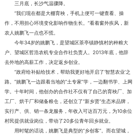
三月底，长沙气温骤降。
“我们现在都是大棚育秧，手机上便可一键查看、操
作，不用担心环境变化影响作物生长。”看着窗外疾风，新
农人姚鹏飞一点也不慌。
今年34岁的姚鹏飞，是望城区茶亭镇静慎村的种粮大
户、望城区哲浩农机专业合作社负责人。2013年底，他辞
去外地的高薪工作，决定返乡创业。
“政府给补贴给技术，帮助我更好地开启了‘智慧农业’之
路。”姚鹏飞一边跟着当地的“土专家”学，一边翻书学、上网
学。十年时间，他创办的合作社不仅有了自己的育秧厂、加
工厂、烘干厂和储备粮仓，还创立了“新乡贤”生态米品牌，
实行产、供、销一条龙服务，年收入可达百万元，为10余位
村民提供就业岗位，带动了20多位青年回乡就业。
用时髦的话说，姚鹏飞是典型的“乡创客”。而在望城，