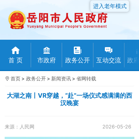
进入老年模式
首 页
市政府
政务公开
互动交流
政
首页
>
政务公开
>
新闻资讯
>
省网转载
大湖之南丨VR穿越，“赴”一场仪式感满满的西
汉晚宴
来源：人民网
2026-05-26