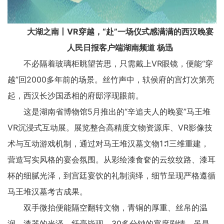
大湖之南丨VR穿越，“赴”一场仪式感满满的西汉晚宴
人民日报客户端湖南频道 杨迅
不必隔着玻璃柜眺望苦思，只需戴上VR眼镜，便能“穿
越”回2000多年前的场景。丝竹声中，轪侯府的宫灯次第亮
起，西汉长沙国丞相的府邸浮现眼前。
这是湖南省博物馆5月推出的“辛追夫人的晚宴”马王堆
VR沉浸式互动展。展览整合高精度文物资源库、VR影像技
术与互动游戏机制，通过对马王堆汉墓文物1∶1三维重建，
营造写实风格的宴会氛围。从彩绘漆食奁的云纹纹路、漆耳
杯的细腻光泽，到宫廷宴饮的礼制演绎，细节呈现严格遵循
马王堆汉墓考古成果。
双手微抬便能隔空翻转文物，青铜的厚重、丝帛的温
润、漆器的光泽，纤毫毕现。30多分钟的宴席剧情，虽是