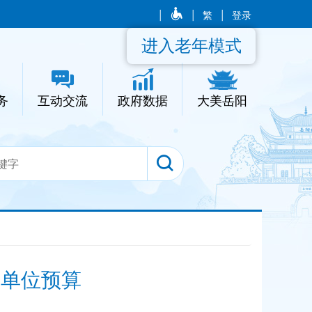
|
|
繁
|
登录
进入老年模式
务
互动交流
政府数据
大美岳阳
度单位预算