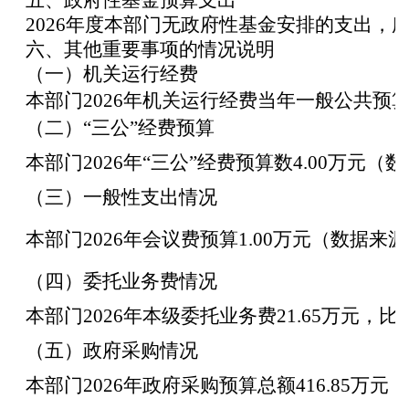
五、政府性基金预算支出
2026
年度本部门无政府性基金安排的支出，
六、其他重要事项的情况说明
（一）机关运行经费
本部门
2026
年机关运行经费当年一般公共预
（二）“三公”经费预算
本部门
2026
年“三公”经费预算数
4.00
万元（数
（三）一般性支出情况
本部门
2026
年会议费预算
1.00
万元（数据来源
（四）委托业务费情况
本部门
2026
年本级委托业务费
21.65
万元，比
（五）政府采购情况
本部门
2026
年政府采购预算总额
416.85
万元，